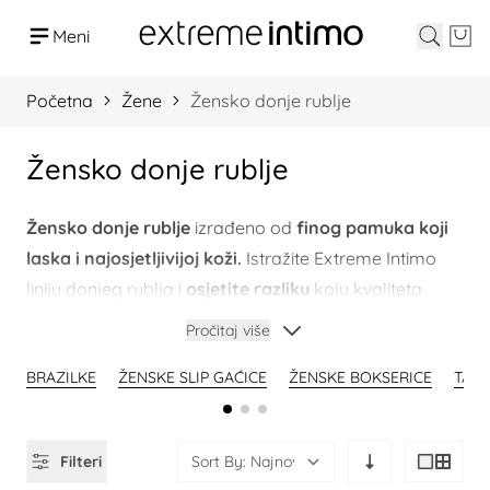
Meni
Pretraž
Cart
Preskoči na sadržaj
Početna
Žene
Žensko donje rublje
Žensko donje rublje
Žensko donje rublje
izrađeno od
finog pamuka koji
laska i najosjetljivijoj koži.
Istražite Extreme Intimo
liniju donjeg rublja i
osjetite razliku
koju kvaliteta
može donijeti. Nabavite svoje komade već danas!
Pročitaj više
BRAZILKE
ŽENSKE SLIP GAĆICE
ŽENSKE BOKSERICE
TAN
Filteri