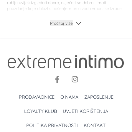
rublju uvijek izgledati dobro, osjećati se dobro i imati
pouzdanje koje dolazi s nošenjem proizvoda vrhunske izrade.
Extreme Intimo također razumije važnost osobnog izraza,
zbog čega naš asortiman uključuje žensko donje rublje
Pročitaj više
raznovrsnih boja i uzoraka. Bez obzira na vašu dnevnu rutinu
ili posebne prigode, naša kolekcija garantira da ćete pronaći
idealan komad
koji ne samo da odgovara vašim potrebama,
već i nadilazi očekivanja u pogledu udobnosti i estetike.
Izaberite Extreme Intimo i doživite najbolje iz oba svijeta –
vrhunsku kvalitetu i neodoljiv dizajn!
Pamučno donje rublje za udobnost tijekom cijelog
dana
Pamuk je najugodniji saveznik svake žene, a Extreme Intimo
vam ga donosi u obliku
najljepših modela ženskog donjeg
PRODAVAONICE
O NAMA
ZAPOSLENJE
rublja
!
Donje rublje kreirali smo s ciljem pružanja
maksimalne
LOYALTY KLUB
UVJETI KORIŠTENJA
udobnosti koja traje cijeli dan
. Savršen
spoj premium
pamuka i promišljenih krojeva
osigurava da se svaka žena
POLITIKA PRIVATNOSTI
KONTAKT
osjeća potpuno opušteno i ugodno bez obzira na aktivnosti
koje provodi. Bilo da je riječ o radnom danu ispunjenom