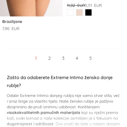
11,02 EUR
5,51 EUR
B01b
B372
B99
Boja
Brazilijane
7,90 EUR
Stranica
Trenutno pregledavate stranicu
Stranica
Stranica
Stranica
Stranica
1
2
3
4
5
Zašto da odaberete Extreme Intimo žensko donje
rublje?
Odabir Extreme Intimo donjeg rublja nije samo stvar stila, već
i izraz brige za vlastito tijelo. Naše žensko rublje je pažljivo
dizajnirano da pruži iznimnu udobnost. Korištenjem
visokokvalitetnih pamučnih materijala
koji su nježni prema
koži, svaki komad iz naše kolekcije osmišljen je s fokusom na
dugotrajnost i održivost
. Ovo znači da ćete u našem donjem